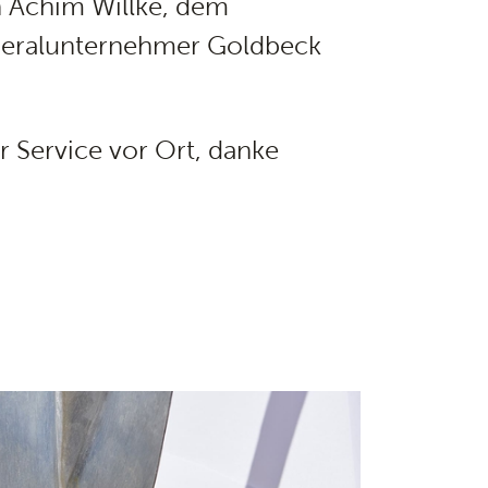
n Achim Willke, dem
neralunternehmer Goldbeck
r Service vor Ort, danke