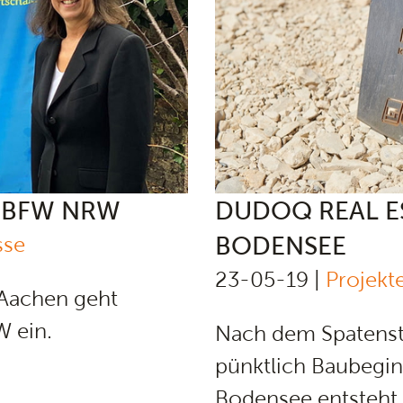
 BFW NRW
DUDOQ REAL E
BODENSEE
sse
23-05-19 |
Projekte
Aachen geht
 ein.
Nach dem Spatensti
pünktlich Baubegin
Bodensee entsteht